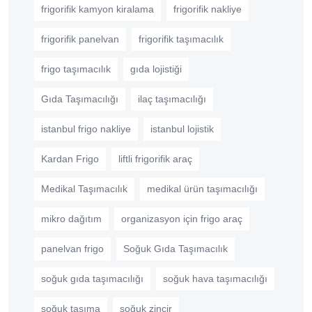
frigorifik kamyon kiralama
frigorifik nakliye
frigorifik panelvan
frigorifik taşımacılık
frigo taşımacılık
gıda lojistiği
Gıda Taşımacılığı
ilaç taşımacılığı
istanbul frigo nakliye
istanbul lojistik
Kardan Frigo
liftli frigorifik araç
Medikal Taşımacılık
medikal ürün taşımacılığı
mikro dağıtım
organizasyon için frigo araç
panelvan frigo
Soğuk Gıda Taşımacılık
soğuk gıda taşımacılığı
soğuk hava taşımacılığı
soğuk taşıma
soğuk zincir