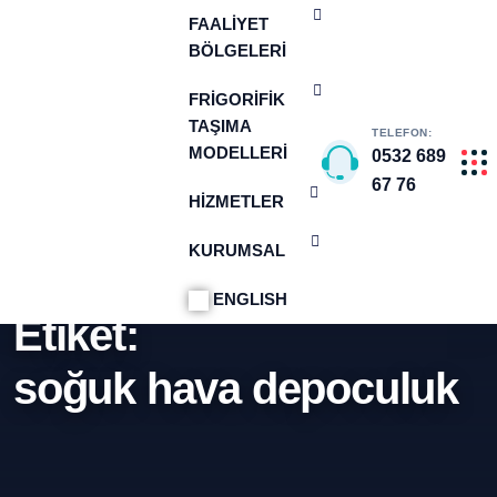
FAALIYET
BÖLGELERI
FRIGORIFIK
TAŞIMA
TELEFON:
MODELLERI
0532 689
67 76
HIZMETLER
KURUMSAL
ANA SAYFA
SOĞUK HAVA DEPOCULUK
ENGLISH
Etiket:
soğuk hava depoculuk