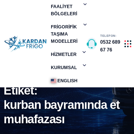
FAALIYET
BÖLGELERI
FRIGORIFIK
TAŞIMA
TELEFON:
MODELLERI
0532 689
67 76
HIZMETLER
KURUMSAL
ANA SAYFA
KURBAN BAYRAMINDA ET MUHAFAZASI
ENGLISH
Etiket:
kurban bayramında et
muhafazası