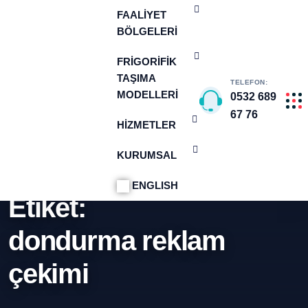
FAALIYET
BÖLGELERI
FRIGORIFIK
TAŞIMA
TELEFON:
MODELLERI
0532 689
67 76
HIZMETLER
KURUMSAL
ANA SAYFA
DONDURMA REKLAM ÇEKIMI
ENGLISH
Etiket:
dondurma reklam
çekimi