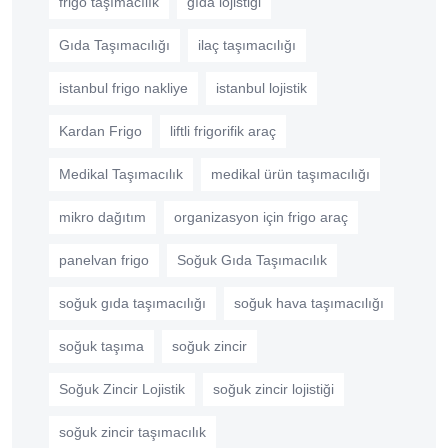
frigo taşımacılık
gıda lojistiği
Gıda Taşımacılığı
ilaç taşımacılığı
istanbul frigo nakliye
istanbul lojistik
Kardan Frigo
liftli frigorifik araç
Medikal Taşımacılık
medikal ürün taşımacılığı
mikro dağıtım
organizasyon için frigo araç
panelvan frigo
Soğuk Gıda Taşımacılık
soğuk gıda taşımacılığı
soğuk hava taşımacılığı
soğuk taşıma
soğuk zincir
Soğuk Zincir Lojistik
soğuk zincir lojistiği
soğuk zincir taşımacılık