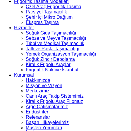
Frigorifik Taşıma Modelleri
Özel Araç Frigorifik Taşıma
Parsiyel Taşımacılık
Şehir İçi Mikro Dağıtım
Ekspres Taşıma
Hizmetler
Soğuk Gıda Taşımacılığı
Sebze ve Meyve Taşımacılığı
Tıbbi ve Medikal Taşımacılık
Tatlı ve Pasta Taşımacılığı
Yemek Organizasyon Taşımacılığı
Soğuk Zincir Depolama
Kiralık Frigolu Araçlar
Frigorifik Nakliye İstanbul
Kurumsal
Hakkımızda
Misyon ve Vizyon
Merkezimiz
Canlı Araç Takip Sistemimiz
Kiralık Frigolu Araç Filomuz
Arge Çalışmalarımız
Endüstriler
Referanslar
Başarı Hikayelerimiz
Müşteri Yorumları