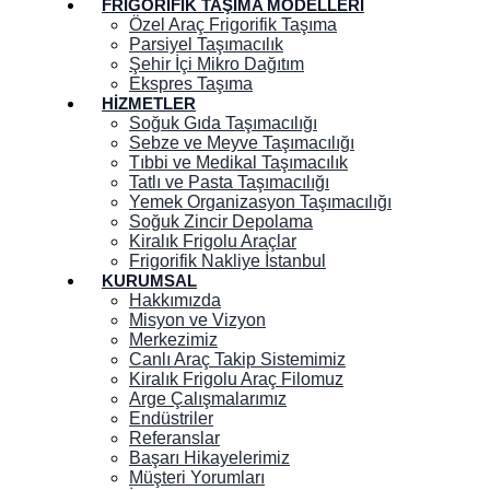
FRIGORIFIK TAŞIMA MODELLERI
Özel Araç Frigorifik Taşıma
Parsiyel Taşımacılık
Şehir İçi Mikro Dağıtım
Ekspres Taşıma
HIZMETLER
Soğuk Gıda Taşımacılığı
Sebze ve Meyve Taşımacılığı
Tıbbi ve Medikal Taşımacılık
Tatlı ve Pasta Taşımacılığı
Yemek Organizasyon Taşımacılığı
Soğuk Zincir Depolama
Kiralık Frigolu Araçlar
Frigorifik Nakliye İstanbul
KURUMSAL
Hakkımızda
Misyon ve Vizyon
Merkezimiz
Canlı Araç Takip Sistemimiz
Kiralık Frigolu Araç Filomuz
Arge Çalışmalarımız
Endüstriler
Referanslar
Başarı Hikayelerimiz
Müşteri Yorumları