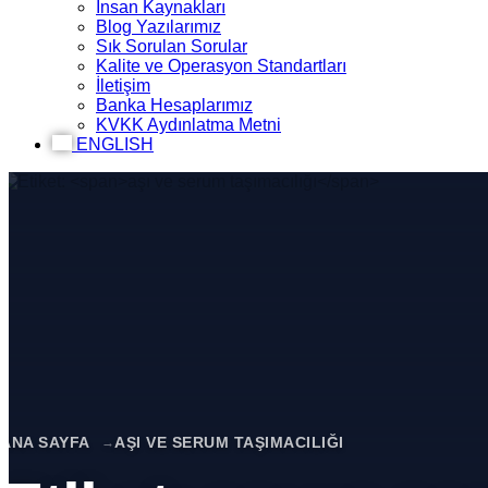
İnsan Kaynakları
Blog Yazılarımız
Sık Sorulan Sorular
Kalite ve Operasyon Standartları
İletişim
Banka Hesaplarımız
KVKK Aydınlatma Metni
ENGLISH
ANA SAYFA
AŞI VE SERUM TAŞIMACILIĞI