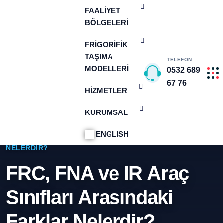
FAALIYET
BÖLGELERI
FRIGORIFIK
TAŞIMA
TELEFON:
MODELLERI
0532 689
67 76
HIZMETLER
KURUMSAL
ANA SAYFA
ENGLISH
FRC, FNA VE IR ARAÇ SINIFLARI ARASINDAKI FARKLAR
NELERDIR?
FRC, FNA ve IR Araç
Sınıfları Arasındaki
Farklar Nelerdir?