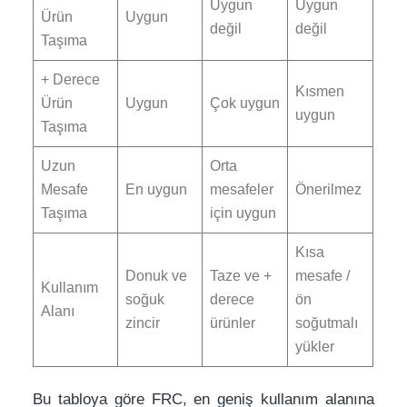
Uygun
Uygun
Ürün
Uygun
değil
değil
Taşıma
+ Derece
Kısmen
Ürün
Uygun
Çok uygun
uygun
Taşıma
Uzun
Orta
Mesafe
En uygun
mesafeler
Önerilmez
Taşıma
için uygun
Kısa
Donuk ve
Taze ve +
mesafe /
Kullanım
soğuk
derece
ön
Alanı
zincir
ürünler
soğutmalı
yükler
Bu tabloya göre FRC, en geniş kullanım alanına