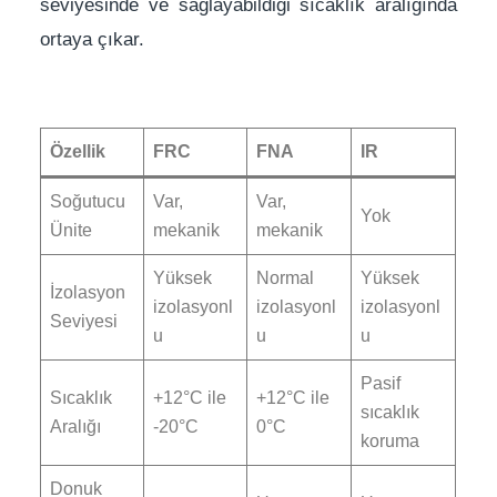
seviyesinde ve sağlayabildiği sıcaklık aralığında
ortaya çıkar.
Özellik
FRC
FNA
IR
Soğutucu
Var,
Var,
Yok
Ünite
mekanik
mekanik
Yüksek
Normal
Yüksek
İzolasyon
izolasyonl
izolasyonl
izolasyonl
Seviyesi
u
u
u
Pasif
Sıcaklık
+12°C ile
+12°C ile
sıcaklık
Aralığı
-20°C
0°C
koruma
Donuk