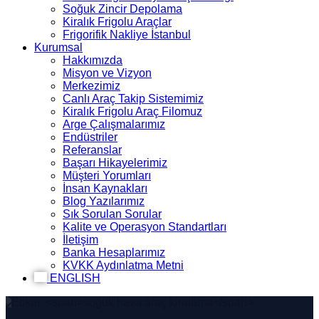
Soğuk Zincir Depolama
Kiralık Frigolu Araçlar
Frigorifik Nakliye İstanbul
Kurumsal
Hakkımızda
Misyon ve Vizyon
Merkezimiz
Canlı Araç Takip Sistemimiz
Kiralık Frigolu Araç Filomuz
Arge Çalışmalarımız
Endüstriler
Referanslar
Başarı Hikayelerimiz
Müşteri Yorumları
İnsan Kaynakları
Blog Yazılarımız
Sık Sorulan Sorular
Kalite ve Operasyon Standartları
İletişim
Banka Hesaplarımız
KVKK Aydınlatma Metni
ENGLISH