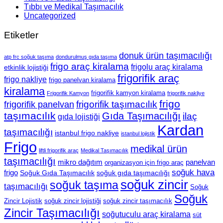
Tıbbı ve Medikal Taşımacılık
Uncategorized
Etiketler
donuk ürün taşımacılığı
atp frc soğuk taşıma
dondurulmuş gıda taşıma
frigo araç kiralama
frigolu araç kiralama
etkinlik lojistiği
frigorifik araç
frigo nakliye
frigo panelvan kiralama
kiralama
frigorifik kamyon kiralama
Frigorifik Kamyon
frigorifik nakliye
frigo
frigorifik panelvan
frigorifik taşımacılık
taşımacılık
Gıda Taşımacılığı
ilaç
gıda lojistiği
Kardan
taşımacılığı
istanbul frigo nakliye
istanbul lojistik
Frigo
medikal ürün
liftli frigorifik araç
Medikal Taşımacılık
taşımacılığı
mikro dağıtım
panelvan
organizasyon için frigo araç
soğuk hava
frigo
Soğuk Gıda Taşımacılık
soğuk gıda taşımacılığı
soğuk zincir
soğuk taşıma
taşımacılığı
Soğuk
Soğuk
Zincir Lojistik
soğuk zincir lojistiği
soğuk zincir taşımacılık
Zincir Taşımacılığı
soğutuculu araç kiralama
süt