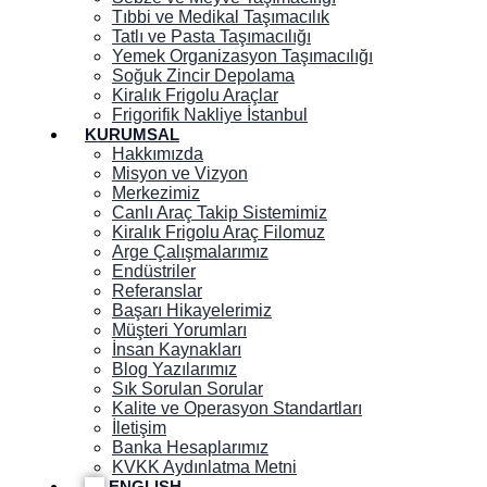
Tıbbi ve Medikal Taşımacılık
Tatlı ve Pasta Taşımacılığı
Yemek Organizasyon Taşımacılığı
Soğuk Zincir Depolama
Kiralık Frigolu Araçlar
Frigorifik Nakliye İstanbul
KURUMSAL
Hakkımızda
Misyon ve Vizyon
Merkezimiz
Canlı Araç Takip Sistemimiz
Kiralık Frigolu Araç Filomuz
Arge Çalışmalarımız
Endüstriler
Referanslar
Başarı Hikayelerimiz
Müşteri Yorumları
İnsan Kaynakları
Blog Yazılarımız
Sık Sorulan Sorular
Kalite ve Operasyon Standartları
İletişim
Banka Hesaplarımız
KVKK Aydınlatma Metni