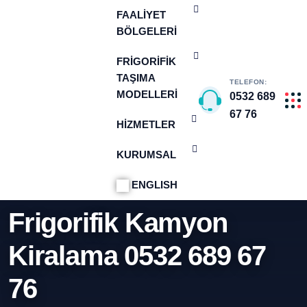
FAALIYET
BÖLGELERI
FRIGORIFIK
TAŞIMA
TELEFON:
MODELLERI
0532 689
67 76
HIZMETLER
KURUMSAL
ANA SAYFA
ENGLISH
FRIGORIFIK KAMYON KIRALAMA 0532 689 67 76
Frigorifik Kamyon
Kiralama 0532 689 67
76